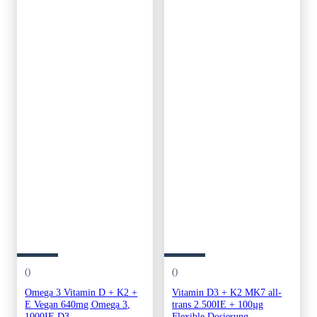
()
()
Omega 3 Vitamin D + K2 +
Vitamin D3 + K2 MK7 all-
E Vegan 640mg Omega 3,
trans 2.500IE + 100µg
1000IE D3
Flexible Dosierung