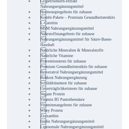
Grapefruitkern-extrakt
Nahrungsergänzungsmittel
Hormonspiegeltests für zuhause
Kombi-Pakete – Premium Gesundheitstestkits
L-Carnitin
MSM Nahrungsergänzungsmittel
Nährstoffmangeltests für zuhause
Nahrungsergänzungsmittel für Säure-Basen-
Haushalt
Natürliche Mineralien & Mineralstoffe
Natürliche Vitamine
Präventionstests für zuhause
Premium Gesundheitstestkits für zuhause
Resveratrol Nahrungsergänzungsmittel
Rohkost Nahrungsergänzung
Schilddrüsentest für zuhause
Unverträglichkeitstests für zuhause
Vegane Protein
Vitamin B5 Pantothensäure
Vitaminmangeltests für zuhause
Whey Protein
Zeaxanthin
Inulin Nahrungsergänzungsmittel
Liposomale Nahrungsergänzungsmittel