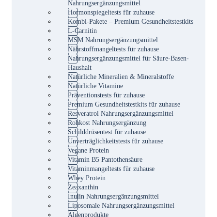
Nahrungsergänzungsmittel
Hormonspiegeltests für zuhause
Kombi-Pakete – Premium Gesundheitstestkits
L-Carnitin
MSM Nahrungsergänzungsmittel
Nährstoffmangeltests für zuhause
Nahrungsergänzungsmittel für Säure-Basen-
Haushalt
Natürliche Mineralien & Mineralstoffe
Natürliche Vitamine
Präventionstests für zuhause
Premium Gesundheitstestkits für zuhause
Resveratrol Nahrungsergänzungsmittel
Rohkost Nahrungsergänzung
Schilddrüsentest für zuhause
Unverträglichkeitstests für zuhause
Vegane Protein
Vitamin B5 Pantothensäure
Vitaminmangeltests für zuhause
Whey Protein
Zeaxanthin
Inulin Nahrungsergänzungsmittel
Liposomale Nahrungsergänzungsmittel
Algenprodukte