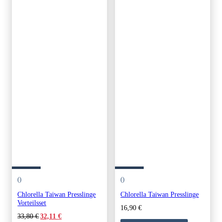
()
()
Chlorella Taiwan Presslinge
Chlorella Taiwan Presslinge
Vorteilsset
16,90
€
Original
Current
33,80
€
32,11
€