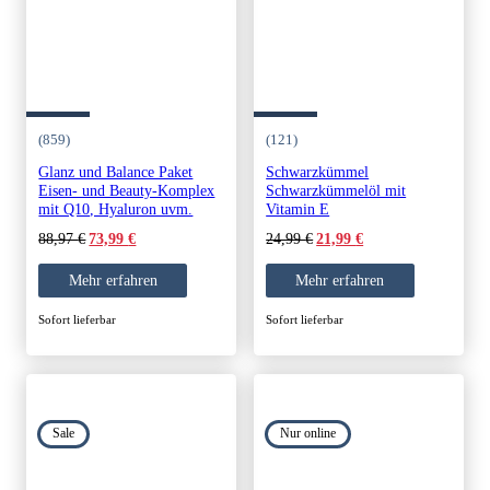
(859)
(121)
Glanz und Balance Paket
Schwarzkümmel
Eisen- und Beauty-Komplex
Schwarzkümmelöl mit
mit Q10, Hyaluron uvm.
Vitamin E
Original
Current
Original
Current
88,97
€
24,99
€
73,99
€
21,99
€
price
price
price
price
was:
is:
was:
is:
Mehr erfahren
Mehr erfahren
88,97 €.
73,99 €.
24,99 €.
21,99 €.
Sofort lieferbar
Sofort lieferbar
Sale
Nur online