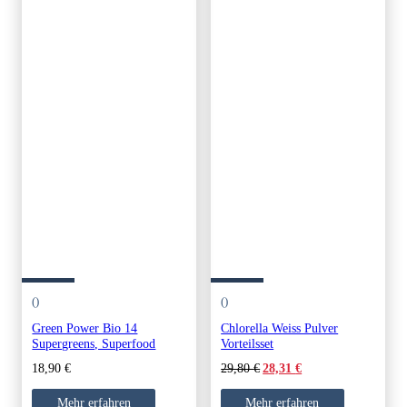
()
()
Green Power Bio 14
Chlorella Weiss Pulver
Supergreens, Superfood
Vorteilsset
Original
Current
18,90
€
29,80
€
28,31
€
price
price
was:
is:
Mehr erfahren
Mehr erfahren