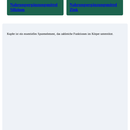
Nahrungsergänzungsmittel
Nahrungsergänzungsmittel
Silizium
Zink
Kupfer ist ein essentielles Spurenelement, das zahlreiche Funktionen im Körper unterstützt.