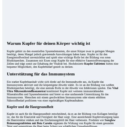
Warum Kupfer für deinen Körper wichtig ist
Kupfer gehört zu den essentiellen Spurenelementen, die unser Körper zwar in geringen Mengen
benötigt, deren Mangel jedoch gravierende Auswirkungen haben kann. Kupfer ist für den
Energiestoffwechsel unverzichtbar und spielt eine wichtige Rolle bei der Bildung von roten
Blutkörperchen. Zusammen mit Eisen sorgt Kupfer für eine effektive Sauerstoffversorgung der
Zellen und trägt somit zur Erhaltung der Vitalität bei. Hochdosierte
Kupfer-Tabletten
bieten eine
bequeme Möglichkeit, den Kupferbedarf gezielt zu decken.
Unterstützung für das Immunsystem
Ein starker Kupferhaushalt wirkt sich direkt auf die Immunabwehr aus, da Kupfer das
Immunsystem aktiviert und die körpereigene Abwehr stärkt. Es ist an der Bildung von weißen
Blutkörperchen beteiligt, die eine zentrale Rolle in der Abwehr von Infektionen spielen. Das
Vital
Ultra Mikronährstoffkonzentrat
kombiniert Kupfer mit weiteren immunstärkenden
Mineralstoffen und Spurenelementen und bietet so eine umfassende Unterstützung für das
Immunsystem. Menschen mit einem geschwächten Immunsystem oder einem erhöhten
Nährstoffbedarf profitieren von einer regelmäßigen Kupferaufnahme.
Kupfer und die Hautgesundheit
Kupfer ist auch für die Hautgesundheit entscheidend, da es an der Bildung von Kollagen beteiligt
ist, das für die Elastizität und Festigkeit der Haut sorgt. Eine ausreichende Kupferversorgung kann
die Hautstruktur stärken und das Erscheinungsbild der Haut verbessern. Produkte wie
Sunglow
Bräunungstabletten mit Beta Carotin
ergänzen die Wirkung von Kupfer für einen gesunden
Teint und unterstützen die Haut beim Schutz vor schädlichen Umwelteinflüssen.