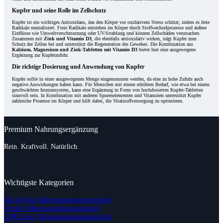
Kupfer und seine Rolle im Zellschutz
Kupfer ist ein wichtiges Antioxidans, das den Körper vor oxidativem Stress schützt, indem es freie
Radikale neutralisiert. Freie Radikale entstehen im Körper durch Stoffwechselprozesse und äußere
Einflüsse wie Umweltverschmutzung oder UV-Strahlung und können Zellschäden verursachen.
Zusammen mit
Zink und Vitamin D3
, die ebenfalls antioxidativ wirken, trägt Kupfer zum
Schutz der Zellen bei und unterstützt die Regeneration des Gewebes. Die Kombination aus
Kalzium, Magnesium und Zink-Tabletten mit Vitamin D3
bietet hier eine ausgewogene
Ergänzung zur Kupferzufuhr.
Die richtige Dosierung und Anwendung von Kupfer
Kupfer sollte in einer ausgewogenen Menge eingenommen werden, da eine zu hohe Zufuhr auch
negative Auswirkungen haben kann. Für Menschen mit einem erhöhten Bedarf, wie etwa bei einem
geschwächten Immunsystem, kann eine Ergänzung in Form von hochdosierten Kupfer-Tabletten
sinnvoll sein. In Kombination mit anderen Spurenelementen und Vitaminen unterstützt Kupfer
zahlreiche Prozesse im Körper und hilft dabei, die Vitalstoffversorgung zu optimieren.
Premium Nahrungsergänzung
Rein. Kraftvoll. Natürlich.
Wichtigste Kategorien
All-in-One Nahrungsergänzungsmittel
Cholin Nahrungsergänzungsmittel
GMO-freie Nahrungsergänzungsmittel