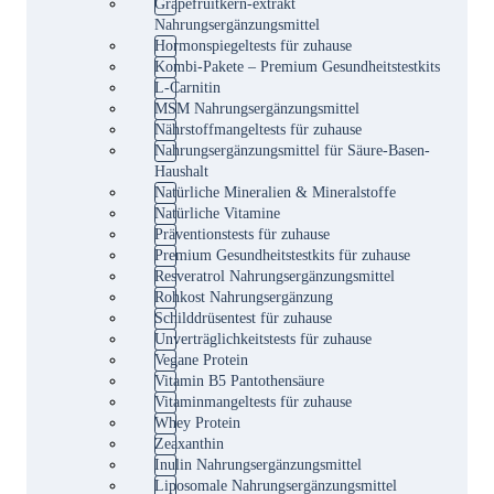
Grapefruitkern-extrakt
Nahrungsergänzungsmittel
Hormonspiegeltests für zuhause
Kombi-Pakete – Premium Gesundheitstestkits
L-Carnitin
MSM Nahrungsergänzungsmittel
Nährstoffmangeltests für zuhause
Nahrungsergänzungsmittel für Säure-Basen-
Haushalt
Natürliche Mineralien & Mineralstoffe
Natürliche Vitamine
Präventionstests für zuhause
Premium Gesundheitstestkits für zuhause
Resveratrol Nahrungsergänzungsmittel
Rohkost Nahrungsergänzung
Schilddrüsentest für zuhause
Unverträglichkeitstests für zuhause
Vegane Protein
Vitamin B5 Pantothensäure
Vitaminmangeltests für zuhause
Whey Protein
Zeaxanthin
Inulin Nahrungsergänzungsmittel
Liposomale Nahrungsergänzungsmittel