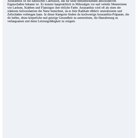
Astaxanthin ist ein natürliches Carotinoid, das für seine beeindruckenden antioxidativen
Eigenschaften bekannt ist. Es kommt hauptsächlich in Mikroalgen vor und verleiht Meerestieren
wie Lachsen, Krabben und Flamingos ihre rötliche Farbe. Astaxanthin wird oft als eines der
stärksten Antioxidantien der Natur bezeichnet, da es freie Radikale effektiv neutralisieren und
Zellschäden vorbeugen kann. In dieser Kategorie findest du hochwertige Astaxanthin-Präparate, die
dir helfen, deine körperliche und geistige Gesundheit zu unterstützen, die Hautalterung zu
verlangsamen und deine Leistungsfähigkeit zu steigern.