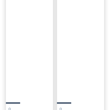
()
()