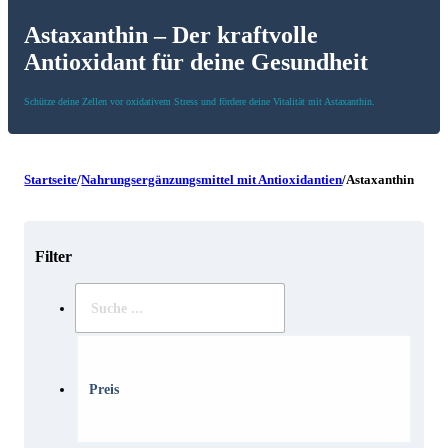
Astaxanthin – Der kraftvolle
Antioxidant für deine Gesundheit
Schütze deine Zellen vor oxidativem Stress und fördere deine Vitalität mit Astaxanthin.
Startseite
/
Nahrungsergänzungsmittel mit Antioxidantien
/
Astaxanthin
Filter
Suche
..
Preis