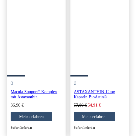
()
()
Macula Support* Komplex
ASTAXANTHIN 12mg
mit Astaxanthin
Kapseln BioAstin®
Original
Current
36,90
€
57,80
€
54,91
€
price
price
was:
is:
Mehr erfahren
Mehr erfahren
57,80 €.
54,91 €.
Sofort lieferbar
Sofort lieferbar