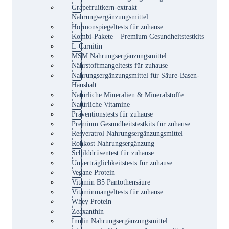
Grapefruitkern-extrakt
Nahrungsergänzungsmittel
Hormonspiegeltests für zuhause
Kombi-Pakete – Premium Gesundheitstestkits
L-Carnitin
MSM Nahrungsergänzungsmittel
Nährstoffmangeltests für zuhause
Nahrungsergänzungsmittel für Säure-Basen-
Haushalt
Natürliche Mineralien & Mineralstoffe
Natürliche Vitamine
Präventionstests für zuhause
Premium Gesundheitstestkits für zuhause
Resveratrol Nahrungsergänzungsmittel
Rohkost Nahrungsergänzung
Schilddrüsentest für zuhause
Unverträglichkeitstests für zuhause
Vegane Protein
Vitamin B5 Pantothensäure
Vitaminmangeltests für zuhause
Whey Protein
Zeaxanthin
Inulin Nahrungsergänzungsmittel