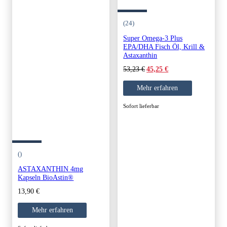
(24)
Super Omega-3 Plus
EPA/DHA Fisch Öl, Krill &
Astaxanthin
Original
Current
53,23
€
45,25
€
price
price
was:
is:
Mehr erfahren
53,23 €.
45,25 €.
Sofort lieferbar
()
ASTAXANTHIN 4mg
Kapseln BioAstin®
13,90
€
Mehr erfahren