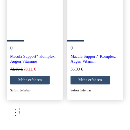
()
()
Macula Support* Komplex,
Macula Support* Komplex,
Augen Vitamine
Augen Vitamin
Original
Current
73,80
€
36,90
€
70,11
€
price
price
was:
is:
Mehr erfahren
Mehr erfahren
73,80 €.
70,11 €.
Sofort lieferbar
Sofort lieferbar
1
2