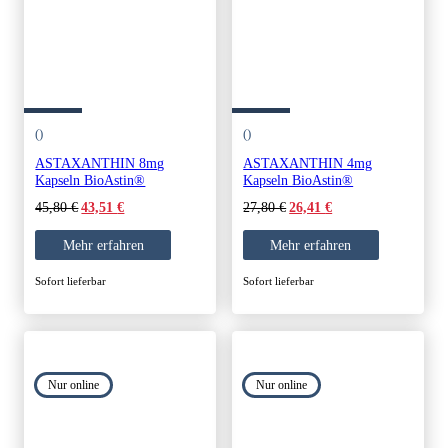
()
()
ASTAXANTHIN 8mg
ASTAXANTHIN 4mg
Kapseln BioAstin®
Kapseln BioAstin®
Original
Current
Original
Current
45,80
€
27,80
€
43,51
€
26,41
€
price
price
price
price
was:
is:
was:
is:
Mehr erfahren
Mehr erfahren
45,80 €.
43,51 €.
27,80 €.
26,41 €.
Sofort lieferbar
Sofort lieferbar
Nur online
Nur online