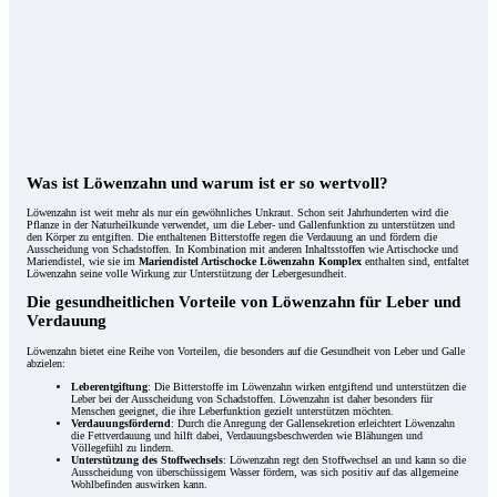
Was ist Löwenzahn und warum ist er so wertvoll?
Löwenzahn ist weit mehr als nur ein gewöhnliches Unkraut. Schon seit Jahrhunderten wird die
Pflanze in der Naturheilkunde verwendet, um die Leber- und Gallenfunktion zu unterstützen und
den Körper zu entgiften. Die enthaltenen Bitterstoffe regen die Verdauung an und fördern die
Ausscheidung von Schadstoffen. In Kombination mit anderen Inhaltsstoffen wie Artischocke und
Mariendistel, wie sie im
Mariendistel Artischocke Löwenzahn Komplex
enthalten sind, entfaltet
Löwenzahn seine volle Wirkung zur Unterstützung der Lebergesundheit.
Die gesundheitlichen Vorteile von Löwenzahn für Leber und
Verdauung
Löwenzahn bietet eine Reihe von Vorteilen, die besonders auf die Gesundheit von Leber und Galle
abzielen:
Leberentgiftung
: Die Bitterstoffe im Löwenzahn wirken entgiftend und unterstützen die
Leber bei der Ausscheidung von Schadstoffen. Löwenzahn ist daher besonders für
Menschen geeignet, die ihre Leberfunktion gezielt unterstützen möchten.
Verdauungsfördernd
: Durch die Anregung der Gallensekretion erleichtert Löwenzahn
die Fettverdauung und hilft dabei, Verdauungsbeschwerden wie Blähungen und
Völlegefühl zu lindern.
Unterstützung des Stoffwechsels
: Löwenzahn regt den Stoffwechsel an und kann so die
Ausscheidung von überschüssigem Wasser fördern, was sich positiv auf das allgemeine
Wohlbefinden auswirken kann.