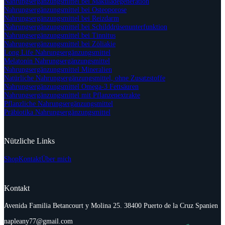
Nahrungsergänzungsmittel bei Makuladegeneration
Nahrungsergänzungsmittel bei Osteoporose
Nahrungsergänzungsmittel bei Reizdarm
Nahrungsergänzungsmittel bei Schilddrüsenunterfunktion
Nahrungsergänzungsmittel bei Tinnitus
Nahrungsergänzungsmittel bei Zöliakie
Long Life Nahrungsergänzungsmittel
Melatonin Nahrungsergänzungsmittel
Nahrungsergänzungsmittel Mineralien
Natürliche Nahrungsergänzungsmittel, ohne Zusatzstoffe
Nahrungsergänzungsmittel Omega-3 Fettsäuren
Nahrungsergänzungsmittel mit Pflanzenextrakte
Pflanzliche Nahrungsergänzungsmittel
Präbiotika Nahrungsergänzungsmittel
Nützliche Links
Shop
Kontakt
Über mich
Kontakt
Avenida Familia Betancourt y Molina 25. 38400 Puerto de la Cruz Spanien
napleany77@gmail.com