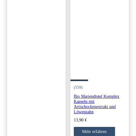
(559)
Bio Mariendistel Komplex
Kapseln mit
Artischockenextrakt und
Löwenzahn
13,90
€
Mehr erfahren