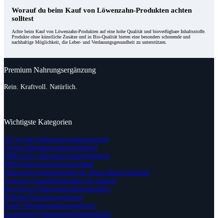
Worauf du beim Kauf von Löwenzahn-Produkten achten
solltest
Achte beim Kauf von Löwenzahn-Produkten auf eine hohe Qualität und bioverfügbare Inhaltsstoffe.
Produkte ohne künstliche Zusätze und in Bio-Qualität bieten eine besonders schonende und
nachhaltige Möglichkeit, die Leber- und Verdauungsgesundheit zu unterstützen.
Premium Nahrungsergänzung
Rein. Kraftvoll. Natürlich.
Wichtigste Kategorien
All-in-One Nahrungsergänzungsmittel
Cholin Nahrungsergänzungsmittel
GMO-freie Nahrungsergänzungsmittel
MSM Nahrungsergänzungsmittel
Nahrungsergänzungsmittel für Säure-Basen-Haushalt
Premium Gesundheitstestkits für zuhause
Resveratrol Nahrungsergänzungsmittel
Rohkost Nahrungsergänzung
Inulin Nahrungsergänzungsmittel
Liposomale Nahrungsergänzungsmittel