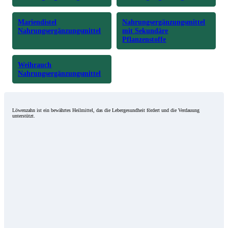
Mariendistel
Nahrungsergänzungsmittel
Nahrungsergänzungsmittel
mit Sekundäre
Pflanzenstoffe
Weihrauch
Nahrungsergänzungsmittel
Löwenzahn ist ein bewährtes Heilmittel, das die Lebergesundheit fördert und die Verdauung
unterstützt.