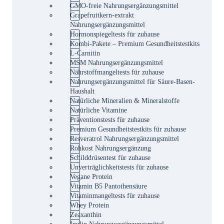
GMO-freie Nahrungsergänzungsmittel
Grapefruitkern-extrakt
Nahrungsergänzungsmittel
Hormonspiegeltests für zuhause
Kombi-Pakete – Premium Gesundheitstestkits
L-Carnitin
MSM Nahrungsergänzungsmittel
Nährstoffmangeltests für zuhause
Nahrungsergänzungsmittel für Säure-Basen-
Haushalt
Natürliche Mineralien & Mineralstoffe
Natürliche Vitamine
Präventionstests für zuhause
Premium Gesundheitstestkits für zuhause
Resveratrol Nahrungsergänzungsmittel
Rohkost Nahrungsergänzung
Schilddrüsentest für zuhause
Unverträglichkeitstests für zuhause
Vegane Protein
Vitamin B5 Pantothensäure
Vitaminmangeltests für zuhause
Whey Protein
Zeaxanthin
Inulin Nahrungsergänzungsmittel