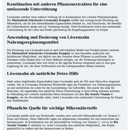
Kombination mit anderen Pflanzenextrakten für eine
umfassende Unterstützung
Löwenzahn entfaltet seine stärkste Wirkung oft in Kombination mit weiteren Pflanzenextrakten.
Der
Mariendistel Artischocke Löwenzahn Komplex
enthält eine synergistische Mischung aus
Mariendistel, die für ihre leberstärkenden Eigenschaften bekannt ist, und Artischocke, die ebenfalls
die Gallensekretion anregt und zur Verdauung beiträgt. Diese Kombination bietet eine umfassende
Unterstützung für die Leber und fördert gleichzeitig die Entgiftungsprozesse im Körper.
Anwendung und Dosierung von Löwenzahn
Nahrungsergänzungsmittel
Die Dosierung von Löwenzahn kann je nach individuellem Bedarf und Produktvariante variieren.
Der
Mariendistel Artischocke Löwenzahn Komplex
ist eine besonders praktische und
hochdosierte Möglichkeit, um täglich von den Vorteilen dieser Pflanzen zu profitieren. Die
Einnahme sollte idealerweise vor einer Mahlzeit erfolgen, um die Verdauung bestmöglich zu
unterstützen. Löwenzahn lässt sich leicht in die tägliche Routine integrieren und ist eine gute
Ergänzung für alle, die ihren Stoffwechsel und die Lebergesundheit fördern möchten.
Löwenzahn als natürliche Detox-Hilfe
Dank seiner entgiftenden Eigenschaften kann Löwenzahn auch als Teil einer Detox-Kur eingesetzt
werden. Die in Löwenzahn enthaltenen Bitterstoffe regen die Produktion von Verdauungsenzymen
an und unterstützen die Leber bei der Ausscheidung von Giftstoffen. Das macht ihn ideal für
Menschen, die regelmäßig eine natürliche Detox-Unterstützung in ihren Alltag einbauen möchten.
In Verbindung mit weiteren natürlichen Detox-Elementen wie dem
Bio Acerola Vitamin C
Komplex
, der die Abwehrkräfte stärkt, bietet Löwenzahn eine umfassende Unterstützung für Körper
und Wohlbefinden.
Pflanzliche Quelle für wichtige Mikronährstoffe
Löwenzahn enthält nicht nur Bitterstoffe, sondern auch wertvolle Mikronährstoffe wie Vitamin C,
Eisen und Kalium. Diese Nährstoffe tragen zur allgemeinen Gesundheit bei und unterstützen das
Immunsystem. In Kombination mit der antioxidativen Wirkung von Vitamin C, wie es im
Bio
Acerola Vitamin C
enthalten ist, bietet Löwenzahn eine natürliche Möglichkeit, den Körper
ganzheitlich zu stärken und das Immunsystem zu fördern.