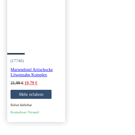
(17740)
Mariendistel Artischocke
Löwenzahn Komplex
Original
Current
21,99
€
19,79
€
price
price
was:
is:
Mehr erfahren
21,99 €.
19,79 €.
Sofort lieferbar
Kostenloser Versand