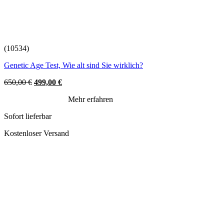
(10534)
Genetic Age Test, Wie alt sind Sie wirklich?
Original
Current
650,00
€
499,00
€
price
price
Mehr erfahren
was:
is:
650,00 €.
499,00 €.
Sofort lieferbar
Kostenloser Versand