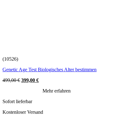
(10526)
Genetic Age Test Biologisches Alter bestimmen
Original
Current
499,00
€
399,00
€
price
price
Mehr erfahren
was:
is:
499,00 €.
399,00 €.
Sofort lieferbar
Kostenloser Versand