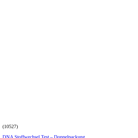
(10527)
DNA Stoffwechsel Test – Doppelpackung