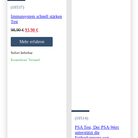
(10537)
Immunsystem schnell stärken
Test
Original
Current
98,90
€
93,90
€
price
price
was:
is:
Mehr erfahren
98,90 €.
93,90 €.
Sofort lieferbar
Kostenloser Versand
(10514)
PSA Test, Der PSA-Wert
unterstützt die
Früherkennung von