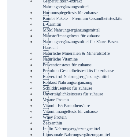
Grapefruitkern-extrakt
Nahrungsergänzungsmittel
Hormonspiegeltests für zuhause
Kombi-Pakete – Premium Gesundheitstestkits
L-Carnitin
MSM Nahrungsergänzungsmittel
Nährstoffmangeltests für zuhause
Nahrungsergänzungsmittel für Säure-Basen-
Haushalt
Natürliche Mineralien & Mineralstoffe
Natürliche Vitamine
Präventionstests für zuhause
Premium Gesundheitstestkits für zuhause
Resveratrol Nahrungsergänzungsmittel
Rohkost Nahrungsergänzung
Schilddrüsentest für zuhause
Unverträglichkeitstests für zuhause
Vegane Protein
Vitamin B5 Pantothensäure
Vitaminmangeltests für zuhause
Whey Protein
Zeaxanthin
Inulin Nahrungsergänzungsmittel
Liposomale Nahrungsergänzungsmittel