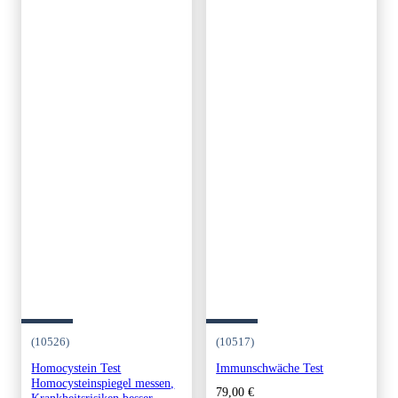
(10526)
(10517)
Homocystein Test
Immunschwäche Test
Homocysteinspiegel messen,
79,00
€