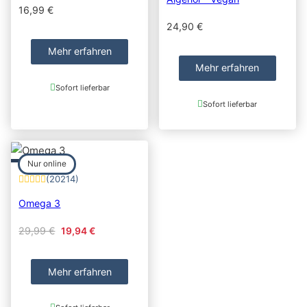
16,99
€
24,90
€
Mehr erfahren
Mehr erfahren
Sofort lieferbar
Sofort lieferbar
Nur online
(20214)
Omega 3
Original price was: 29,99 €.
Current price is: 19,94 €.
29,99
€
19,94
€
Mehr erfahren