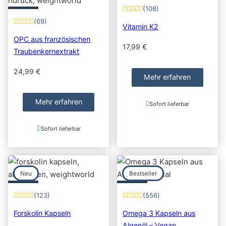
(108)
(69)
Vitamin K2
OPC aus französischen
17,99
€
Traubenkernextrakt
24,99
€
Mehr erfahren
Mehr erfahren
Sofort lieferbar
Sofort lieferbar
Neu
Bestseller
(123)
(556)
Forskolin Kapseln
Omega 3 Kapseln aus
Algenöl – Vegan