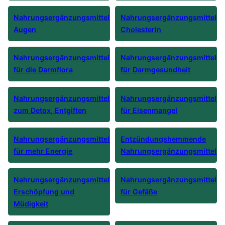
Nahrungsergänzungsmittel
Nahrungsergänzungsmittel
Augen
Cholesterin
Nahrungsergänzungsmittel
Nahrungsergänzungsmittel
für die Darmflora
für Darmgesundheit
Nahrungsergänzungsmittel
Nahrungsergänzungsmittel
zum Detox, Entgiften
für Eisenmangel
Nahrungsergänzungsmittel
Entzündungshemmende
für mehr Energie
Nahrungsergänzungsmittel
Nahrungsergänzungsmittel
Nahrungsergänzungsmittel
Erschöpfung und
für Gefäße
Müdigkeit