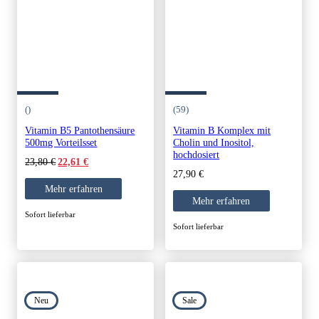
()
(59)
Vitamin B5 Pantothensäure
Vitamin B Komplex mit
500mg Vorteilsset
Cholin und Inositol,
hochdosiert
Original
Current
23,80
€
22,61
€
price
price
27,90
€
was:
is:
Mehr erfahren
23,80 €.
22,61 €.
Mehr erfahren
Sofort lieferbar
Sofort lieferbar
Neu
Sale