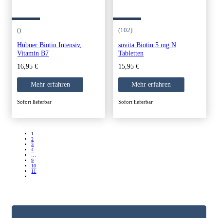
()
(102)
Hübner Biotin Intensiv,
sovita Biotin 5 mg N
Vitamin B7
Tabletten
16,95
€
15,95
€
Mehr erfahren
Mehr erfahren
Sofort lieferbar
Sofort lieferbar
1
2
3
4
…
9
10
11