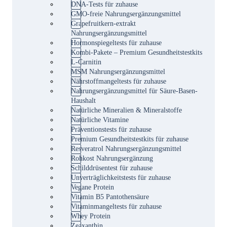
DNA-Tests für zuhause
GMO-freie Nahrungsergänzungsmittel
Grapefruitkern-extrakt
Nahrungsergänzungsmittel
Hormonspiegeltests für zuhause
Kombi-Pakete – Premium Gesundheitstestkits
L-Carnitin
MSM Nahrungsergänzungsmittel
Nährstoffmangeltests für zuhause
Nahrungsergänzungsmittel für Säure-Basen-
Haushalt
Natürliche Mineralien & Mineralstoffe
Natürliche Vitamine
Präventionstests für zuhause
Premium Gesundheitstestkits für zuhause
Resveratrol Nahrungsergänzungsmittel
Rohkost Nahrungsergänzung
Schilddrüsentest für zuhause
Unverträglichkeitstests für zuhause
Vegane Protein
Vitamin B5 Pantothensäure
Vitaminmangeltests für zuhause
Whey Protein
Zeaxanthin