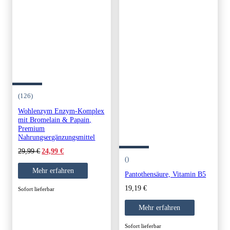
(126)
Wohlenzym Enzym-Komplex
mit Bromelain & Papain,
Premium
Nahrungsergänzungsmittel
Original
Current
29,99
€
24,99
€
()
price
price
was:
is:
Mehr erfahren
Pantothensäure, Vitamin B5
29,99 €.
24,99 €.
19,19
€
Sofort lieferbar
Mehr erfahren
Sofort lieferbar