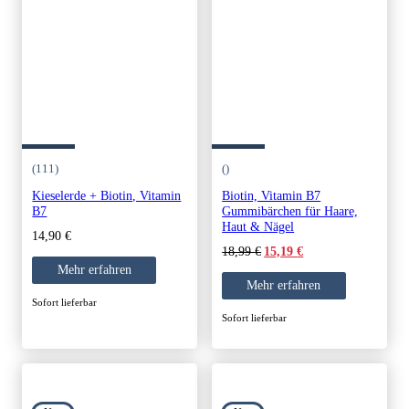
(111)
()
Kieselerde + Biotin, Vitamin
Biotin, Vitamin B7
B7
Gummibärchen für Haare,
Haut & Nägel
14,90
€
Original
Current
18,99
€
15,19
€
price
price
Mehr erfahren
was:
is:
Mehr erfahren
18,99 €.
15,19 €.
Sofort lieferbar
Sofort lieferbar