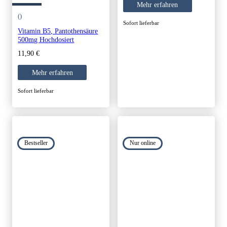
was:
is:
Mehr erfahren
9,02 €.
7,67 €.
()
Sofort lieferbar
Vitamin B5, Pantothensäure
500mg Hochdosiert
11,90
€
Mehr erfahren
Sofort lieferbar
Bestseller
Nur online