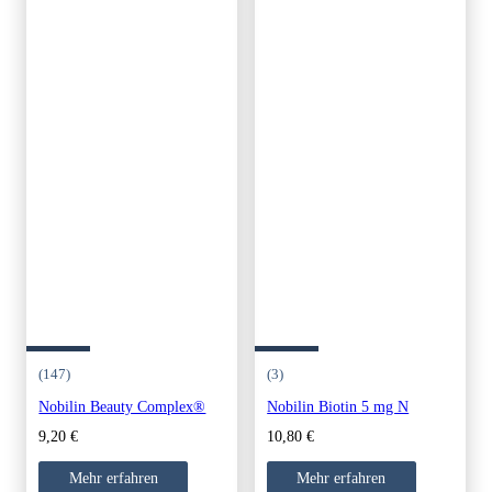
(147)
(3)
Nobilin Beauty Complex®
Nobilin Biotin 5 mg N
9,20
€
10,80
€
Mehr erfahren
Mehr erfahren