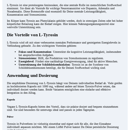
L-Tyrosin ist eine proteinogene Aminosäure, die eine zentrale Rolle im menschlichen Stoffwechsel
einnimmt. Sie dient als Vorstufe für wichtige Neurotransmitter wie Dopamin, Adrenalin und
Noradrenalin. Diese Botenstoffe sind essenziell für Deine mentale Leistungsfähigkeit,
Konzentration und Stressresistenz.
Im Körper kann Tyrosin aus Phenylalanin gebildet werden, doch in stressigen Zeiten oder bei hoher
körperlicher Belastung kann der Bedarf steigen. Hier können Nahrungsergänzungsmittel eine
wertvolle Unterstützung sein.
Die Vorteile von L-Tyrosin
L-Tyrosin wird oft mit einer verbesserten mentalen Performance und gesteigerten Energieleveln in
Verbindung gebracht. Zu den wichtigsten Vorteilen gehören:
Fokus und Konzentration
: Unterstützt die kognitive Leistungsfähigkeit, insbesondere
bei anspruchsvollen Aufgaben.
Stressresistenz
: Hilft, die Produktion von Stresshormonen zu regulieren.
Energielevel
: Fördert eine nachhaltige Energieversorgung, ideal für aktive Menschen.
Unterstützung der Schilddrüsenfunktion
: Tyrosin ist an der Synthese von
Schilddrüsenhormonen beteiligt, die für Deinen Stoffwechsel wichtig sind.
Anwendung und Dosierung
Die empfohlene Dosierung von L-Tyrosin hängt von Deinem individuellen Bedarf ab. Viele greifen
zu hochdosierten Kapseln mit 1000 mg, während andere auf feines Tyrosin-Pulver setzen, das
individuell dosiert werden kann. Beide Varianten ermöglichen eine einfache und effektive
Integration in den Alltag.
Kapseln
Vegane L-Tyrosin-Kapseln bieten den Vorteil, dass sie präzise dosiert und bequem einzunehmen
sind. Sie sind besonders für unterwegs ideal und passen in jeden Tagesplan.
Pulver
Tyrosin in Pulverform ist vielseitig einsetzbar und eignet sich für alle, die ihre Einnahme
individuell anpassen möchten. Mit einem Löffel Pulver kannst Du Deine persönliche Dosierung