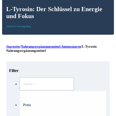
L-Tyrosin: Der Schlüssel zu Energie
und Fokus
Natürlich leistungsfähig
Startseite
/
Nahrungsergänzungsmittel Aminosäuren
/
L-Tyrosin
Nahrungsergänzungsmittel
Filter
Suche
..
Preis