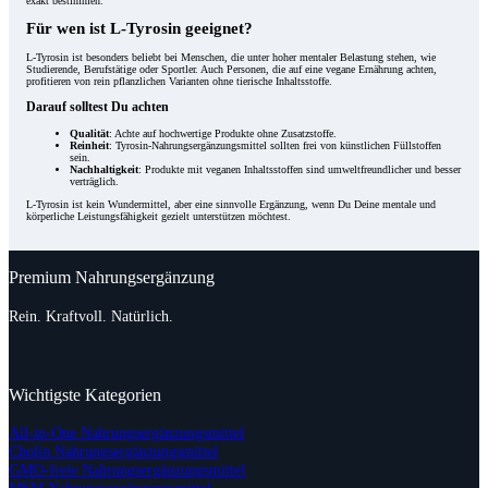
exakt bestimmen.
Für wen ist L-Tyrosin geeignet?
L-Tyrosin ist besonders beliebt bei Menschen, die unter hoher mentaler Belastung stehen, wie
Studierende, Berufstätige oder Sportler. Auch Personen, die auf eine vegane Ernährung achten,
profitieren von rein pflanzlichen Varianten ohne tierische Inhaltsstoffe.
Darauf solltest Du achten
Qualität
: Achte auf hochwertige Produkte ohne Zusatzstoffe.
Reinheit
: Tyrosin-Nahrungsergänzungsmittel sollten frei von künstlichen Füllstoffen
sein.
Nachhaltigkeit
: Produkte mit veganen Inhaltsstoffen sind umweltfreundlicher und besser
verträglich.
L-Tyrosin ist kein Wundermittel, aber eine sinnvolle Ergänzung, wenn Du Deine mentale und
körperliche Leistungsfähigkeit gezielt unterstützen möchtest.
Premium Nahrungsergänzung
Rein. Kraftvoll. Natürlich.
Wichtigste Kategorien
All-in-One Nahrungsergänzungsmittel
Cholin Nahrungsergänzungsmittel
GMO-freie Nahrungsergänzungsmittel
MSM Nahrungsergänzungsmittel