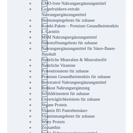
GMO-freie Nahrungsergänzungsmittel
Grapefruitkern-extrakt
Nahrungsergänzungsmittel
Hormonspiegeltests für zuhause
Kombi-Pakete – Premium Gesundheitstestkits
L-Carnitin
MSM Nahrungsergänzungsmittel
Nährstoffmangeltests für zuhause
Nahrungsergänzungsmittel für Säure-Basen-
Haushalt
Natürliche Mineralien & Mineralstoffe
Natürliche Vitamine
Präventionstests für zuhause
Premium Gesundheitstestkits für zuhause
Resveratrol Nahrungsergänzungsmittel
Rohkost Nahrungsergänzung
Schilddrüsentest für zuhause
Unverträglichkeitstests für zuhause
Vegane Protein
Vitamin B5 Pantothensäure
Vitaminmangeltests für zuhause
Whey Protein
Zeaxanthin
Inulin Nahrungsergänzungsmittel