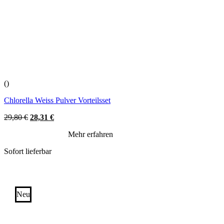
()
Chlorella Weiss Pulver Vorteilsset
Original
Current
29,80
€
28,31
€
price
price
Mehr erfahren
was:
is:
29,80 €.
28,31 €.
Sofort lieferbar
Neu