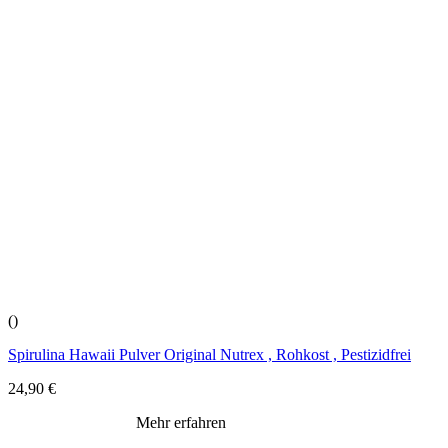
()
Spirulina Hawaii Pulver Original Nutrex , Rohkost , Pestizidfrei
24,90
€
Mehr erfahren