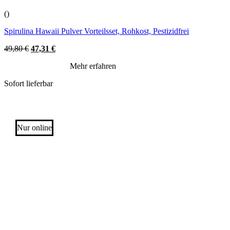
()
Spirulina Hawaii Pulver Vorteilsset, Rohkost, Pestizidfrei
Original
Current
49,80
€
47,31
€
price
price
Mehr erfahren
was:
is:
49,80 €.
47,31 €.
Sofort lieferbar
Nur online