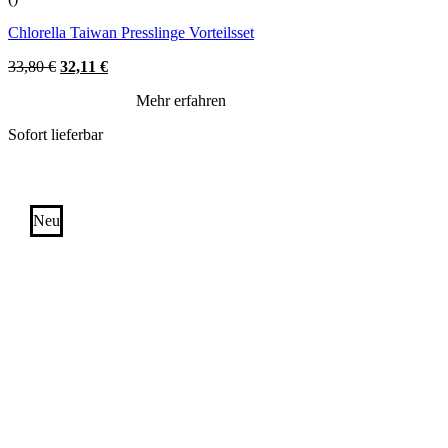
Chlorella Taiwan Presslinge Vorteilsset
Original
Current
33,80
€
32,11
€
price
price
Mehr erfahren
was:
is:
33,80 €.
32,11 €.
Sofort lieferbar
Neu