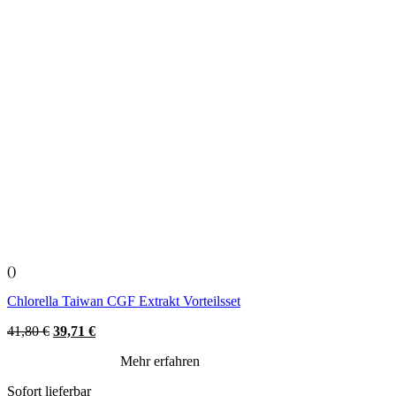
()
Chlorella Taiwan CGF Extrakt Vorteilsset
Original
Current
41,80
€
39,71
€
price
price
Mehr erfahren
was:
is:
41,80 €.
39,71 €.
Sofort lieferbar