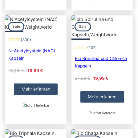
Sale
Sale
(300)
(137)
N-Acetylcystein (NAC)
Kapseln
Bio Spirulina und Chlorella
Kapseln
Original price was: 28,99 €.
Current price is: 18,99 €.
28,99
€
18,99
€
Original price was: 21
Current price i
21,99
€
19,99
€
Mehr erfahren
Mehr erfahren
Sofort lieferbar
Sofort lieferbar