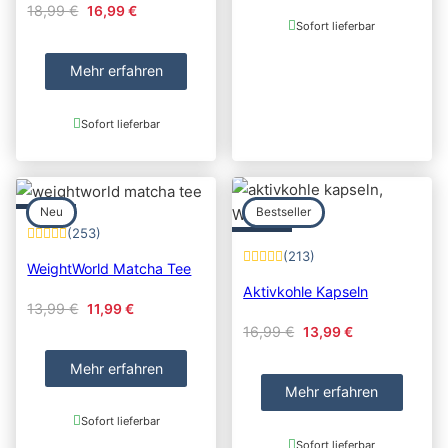
Original price was: 18,99 €.
Current price is: 16,99 €.
18,99
€
16,99
€
Sofort lieferbar
Mehr erfahren
Sofort lieferbar
Neu
Bestseller
(253)
(213)
WeightWorld Matcha Tee
Aktivkohle Kapseln
Original price was: 13,99 €.
Current price is: 11,99 €.
13,99
€
11,99
€
Original price was: 16
Current price i
16,99
€
13,99
€
Mehr erfahren
Mehr erfahren
Sofort lieferbar
Sofort lieferbar