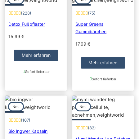
(228)
(75)
Detox Fußpflaster
Super Greens
Gummibärchen
15,99
€
17,99
€
Mehr erfahren
Mehr erfahren
Sofort lieferbar
Sofort lieferbar
Neu
Neu
(107)
(82)
Bio Ingwer Kapseln
Mymi Wonder Leg Patches