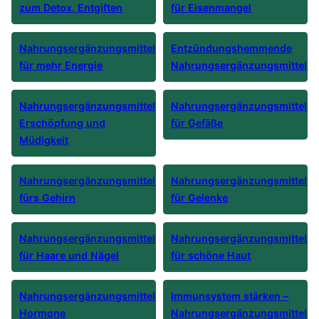
zum Detox, Entgiften
für Eisenmangel
Nahrungsergänzungsmittel
Entzündungshemmende
für mehr Energie
Nahrungsergänzungsmittel
Nahrungsergänzungsmittel
Nahrungsergänzungsmittel
Erschöpfung und
für Gefäße
Müdigkeit
Nahrungsergänzungsmittel
Nahrungsergänzungsmittel
fürs Gehirn
für Gelenke
Nahrungsergänzungsmittel
Nahrungsergänzungsmittel
für Haare und Nägel
für schöne Haut
Nahrungsergänzungsmittel
Immunsystem stärken –
Hormone
Nahrungsergänzungsmittel