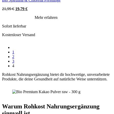
Bio Spirulina & Chlorella Presslinge
Original
Current
21,99
€
19,79
€
price
price
Mehr erfahren
was:
is:
21,99 €.
19,79 €.
Sofort lieferbar
Kostenloser Versand
1
2
3
4
Rohkost Nahrungsergänzung bietet dir hochwertige, unverarbeitete
Produkte, die deine Gesundheit auf natürliche Weise unterstützen.
Warum Rohkost Nahrungsergänzung
sinnvoll ist