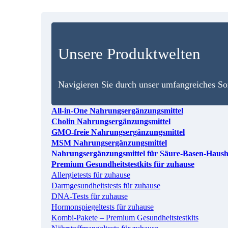
Unsere Produktwelten
Navigieren Sie durch unser umfangreiches Sor
All-in-One Nahrungsergänzungsmittel
Cholin Nahrungsergänzungsmittel
GMO-freie Nahrungsergänzungsmittel
MSM Nahrungsergänzungsmittel
Nahrungsergänzungsmittel für Säure-Basen-Haush
Premium Gesundheitstestkits für zuhause
Allergietests für zuhause
Darmgesundheitstests für zuhause
DNA-Tests für zuhause
Hormonspiegeltests für zuhause
Kombi-Pakete – Premium Gesundheitstestkits