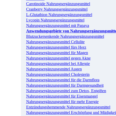
Carotinoide Nahrungsergänzungsmittel
Cranberry Nahrungsergänzungsmittel
L-Glutathion Nahrungsergänzungsmittel
Lycopin Nahrungsergänzungsmittel
Nahrungsergänzungsmittel mit Papaya
Anwendungsgebiete von Nahrungsergänzungsmitt
Blutzuckersenkende Nahrungsergänzungsmittel
Nahrungsergänzungsmittel Cellulite
Nahrungsergänzungsmittel fürs Herz
Nahrungsergänzungsmittel für Magen
Nahrungsergänzungsmittel gegen Akne
Nahrungsergänzungsmittel bei Allergie
Nahrungsergänzungsmittel Augen
Nahrungsergänzungsmittel Cholesterin
Nahrungsergänzungsmittel für die Darmflora
Nahrungsergänzungsmittel für Darmgesundheit
Nahrungsergänzungsmittel zum Detox, Entgiften
Nahrungsergänzungsmittel für Eisenmangel
Nahrungsergänzungsmittel für mehr Energie
Entzündungshemmende Nahrungsergänzungsmittel
Nahrungsergänzungsmittel Erschöpfung und Müdigkei