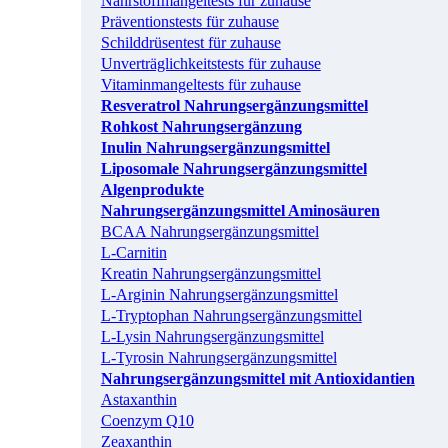
Nährstoffmangeltests für zuhause
Präventionstests für zuhause
Schilddrüsentest für zuhause
Unverträglichkeitstests für zuhause
Vitaminmangeltests für zuhause
Resveratrol Nahrungsergänzungsmittel
Rohkost Nahrungsergänzung
Inulin Nahrungsergänzungsmittel
Liposomale Nahrungsergänzungsmittel
Algenprodukte
Nahrungsergänzungsmittel Aminosäuren
BCAA Nahrungsergänzungsmittel
L-Carnitin
Kreatin Nahrungsergänzungsmittel
L-Arginin Nahrungsergänzungsmittel
L-Tryptophan Nahrungsergänzungsmittel
L-Lysin Nahrungsergänzungsmittel
L-Tyrosin Nahrungsergänzungsmittel
Nahrungsergänzungsmittel mit Antioxidantien
Astaxanthin
Coenzym Q10
Zeaxanthin