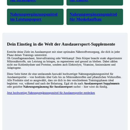
Nahrungsergänzungsmittel
Nahrungsergänzungsmittel
im Leistungssport
für Muskelaufbau
Dein Einstieg in die Welt der Ausdauersport-Supplemente
Erreiche deine Ziele im Ausdauersport mit einer optimalen Nährstoffversorgung, die dich in jeder
Phase deines Trainings unterstützt.
Ob Grundlagenausdauer, Intervalltraining oder Wettkampf: Dein Körper braucht exakt abgestimmte
Mikronährstoffe, um Leistung zu bringen, zu regenerieren und gesund zu bleiben. Dabei zählen
nicht nur Kohlenhydrate und Proteine, sondern auch Elektrolyte, Vitamine, Aminosäuren und
Adaptogene.
Diese Seite bietet dir eine umfassende Auswahl hochwertiger Nahrungsergänzungsmittel für
Ausdauersportler – von Isodrinks über Gels bis zu Mikronährstoffen und pflanzlichen Wirkstoffen.
Alle Produkte sind so ausgewählt, dass sie dich in den verschiedenen Trainingsphasen ideal
begleiten: vor, während und nach der Belastung. Egal ob du nach
Ausdauersport Supplements
oder gezielter
Nahrungsergänzung für Ausdauersport
suchst – hier wirst du fündig.
Jetzt hochwertige Nahrungsergänzungsmittel für Ausdauersportler entdecken