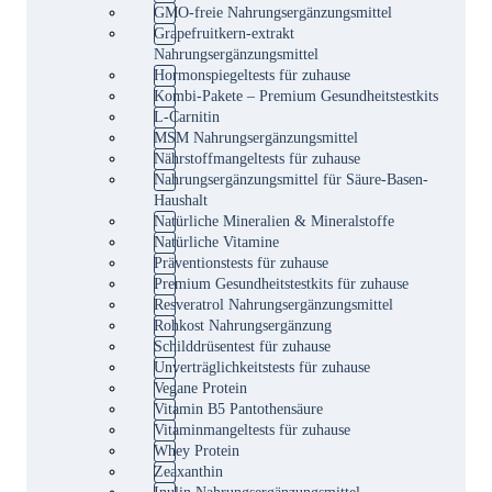
GMO-freie Nahrungsergänzungsmittel
Grapefruitkern-extrakt
Nahrungsergänzungsmittel
Hormonspiegeltests für zuhause
Kombi-Pakete – Premium Gesundheitstestkits
L-Carnitin
MSM Nahrungsergänzungsmittel
Nährstoffmangeltests für zuhause
Nahrungsergänzungsmittel für Säure-Basen-
Haushalt
Natürliche Mineralien & Mineralstoffe
Natürliche Vitamine
Präventionstests für zuhause
Premium Gesundheitstestkits für zuhause
Resveratrol Nahrungsergänzungsmittel
Rohkost Nahrungsergänzung
Schilddrüsentest für zuhause
Unverträglichkeitstests für zuhause
Vegane Protein
Vitamin B5 Pantothensäure
Vitaminmangeltests für zuhause
Whey Protein
Zeaxanthin
Inulin Nahrungsergänzungsmittel