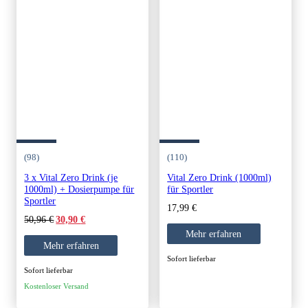
(98)
(110)
3 x Vital Zero Drink (je
Vital Zero Drink (1000ml)
1000ml) + Dosierpumpe für
für Sportler
Sportler
17,99
€
Original
Current
50,96
€
30,90
€
price
price
Mehr erfahren
was:
is:
Mehr erfahren
50,96 €.
30,90 €.
Sofort lieferbar
Sofort lieferbar
Kostenloser Versand