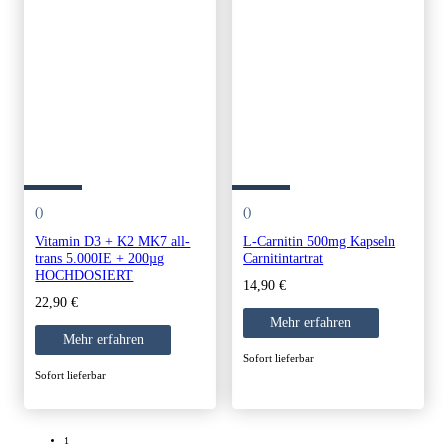
()
()
Vitamin D3 + K2 MK7 all-
L-Carnitin 500mg Kapseln
trans 5.000IE + 200µg
Carnitintartrat
HOCHDOSIERT
14,90
€
22,90
€
Mehr erfahren
Mehr erfahren
Sofort lieferbar
Sofort lieferbar
1