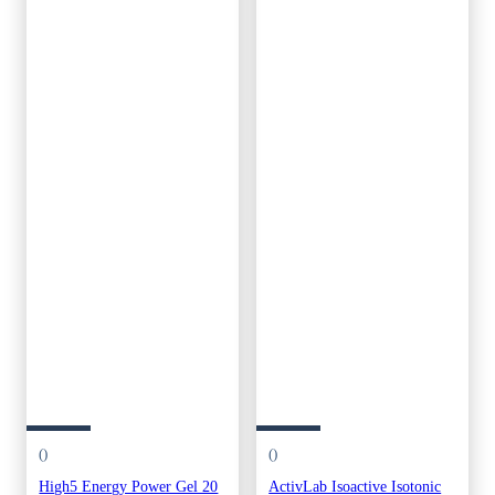
()
()
High5 Energy Power Gel 20
ActivLab Isoactive Isotonic