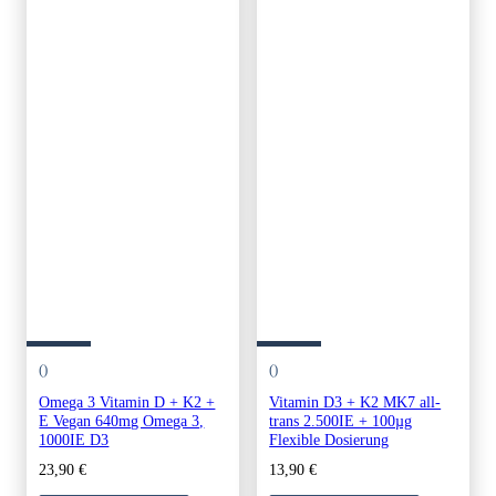
()
()
Omega 3 Vitamin D + K2 +
Vitamin D3 + K2 MK7 all-
E Vegan 640mg Omega 3,
trans 2.500IE + 100µg
1000IE D3
Flexible Dosierung
23,90
€
13,90
€