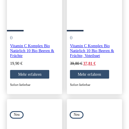
()
()
Vitamin C Komplex Bio
Vitamin C Komplex Bio
Natürlich 10 Bio Beeren &
Natürlich 10 Bio Beeren &
Früchte
Früchte, Voteilsset
Original
Current
19,90
€
39,80
€
37,81
€
price
price
was:
is:
Mehr erfahren
Mehr erfahren
39,80 €.
37,81 €.
Sofort lieferbar
Sofort lieferbar
Neu
Neu