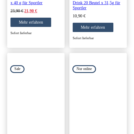
x 40 g für Sportler
Drink 20 Beutel x 31,5g für
Sportler
Original
Current
23,90
€
21,90
€
price
price
10,90
€
was:
is:
Mehr erfahren
23,90 €.
21,90 €.
Mehr erfahren
Sofort lieferbar
Sofort lieferbar
Sale
Nur online