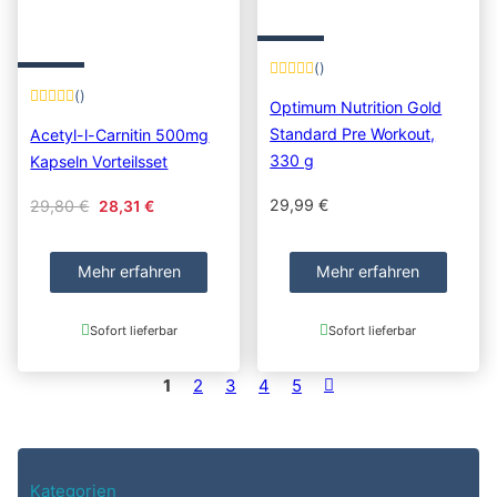
()
()
Optimum Nutrition Gold
Standard Pre Workout,
Acetyl-l-Carnitin 500mg
330 g
Kapseln Vorteilsset
Original price was: 29,80 €.
Current price is: 28,31 €.
29,99
€
29,80
€
28,31
€
Mehr erfahren
Mehr erfahren
Sofort lieferbar
Sofort lieferbar
1
2
3
4
5
Kategorien