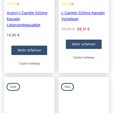
()
()
Acetyl-l-Carnitin 500mg
L-Carnitin 500mg Kapseln
Kapseln
Vorteilsset
Lebensmittelqualität
Original price was: 29
Current price 
29,80
€
28,31
€
14,90
€
Mehr erfahren
Mehr erfahren
Sofort lieferbar
Sofort lieferbar
Sale
Neu