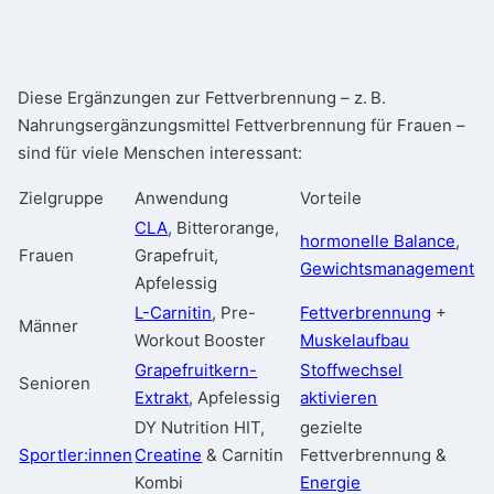
Diese Ergänzungen zur Fettverbrennung – z. B.
Nahrungsergänzungsmittel Fettverbrennung für Frauen –
sind für viele Menschen interessant:
Zielgruppe
Anwendung
Vorteile
CLA
, Bitterorange,
hormonelle Balance
,
Frauen
Grapefruit,
Gewichtsmanagement
Apfelessig
L-Carnitin
, Pre-
Fettverbrennung
+
Männer
Workout Booster
Muskelaufbau
Grapefruitkern-
Stoffwechsel
Senioren
Extrakt
, Apfelessig
aktivieren
DY Nutrition HIT,
gezielte
Sportler:innen
Creatine
& Carnitin
Fettverbrennung &
Kombi
Energie