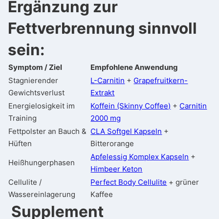
Ergänzung zur
Fettverbrennung sinnvoll
sein:
Symptom / Ziel
Empfohlene Anwendung
Stagnierender
L-Carnitin
+
Grapefruitkern-
Gewichtsverlust
Extrakt
Energielosigkeit im
Koffein (Skinny Coffee)
+
Carnitin
Training
2000 mg
Fettpolster an Bauch &
CLA Softgel Kapseln
+
Hüften
Bitterorange
Apfelessig Komplex Kapseln
+
Heißhungerphasen
Himbeer Keton
Cellulite /
Perfect Body Cellulite
+ grüner
Wassereinlagerung
Kaffee
Supplement