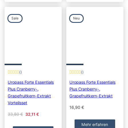
Sale
Neu
()
()
Uropass Forte Essentials
Uropass Forte Essentials
Plus Cranberry-,
Plus Cranberry-,
Grapefruitkern-Extrakt
Grapefruitkern-Extrakt
Vorteilsset
16,90
€
Original price was: 33,80 €.
Current price is: 32,11 €.
33,80
€
32,11
€
Mehr erfahren